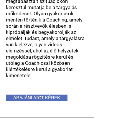
megtapasztalt szituációkon
keresztül mutatja be a tárgyalás
működését. Olyan gyakorlatok
mentén történik a Coaching, amely
során a résztvevők élesben is
kipróbálják és begyakorolják az
elméleti tudást, amely a tárgyalásra
van kiélezve, olyan videós
elemzéssel, ahol az élő helyzetek
megoldása rögzítésre kerül és
utólag a Coach-csal közösen
kiértékelésre kerül a gyakorlat
kimenetele.
ÁRAJÁNLATOT KÉREK