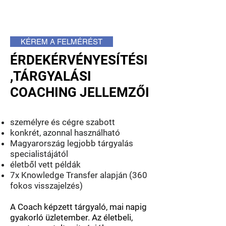
KÉREM A FELMÉRÉST
ÉRDEKÉRVÉNYESÍTÉSI
,TÁRGYALÁSI
COACHING JELLEMZŐI
személyre és cégre szabott
konkrét, azonnal használható
Magyarország legjobb tárgyalás
specialistájától
életből vett példák
7x Knowledge Transfer alapján (360
fokos visszajelzés)
A Coach képzett tárgyaló, mai napig
gyakorló üzletember. Az életbeli,