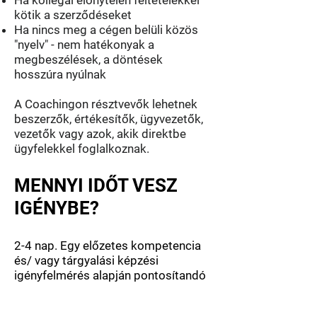
Ha kollégái előnytelen feltételekkel
kötik a szerződéseket
Ha nincs meg a cégen belüli közös
"nyelv" - nem hatékonyak a
megbeszélések, a döntések
hosszúra nyúlnak
A Coachingon résztvevők lehetnek
beszerzők, értékesítők, ügyvezetők,
vezetők vagy azok, akik direktbe
ügyfelekkel foglalkoznak.
MENNYI IDŐT VESZ
IGÉNYBE?
2-4 nap. Egy előzetes kompetencia
és/ vagy tárgyalási képzési
igényfelmérés alapján pontosítandó