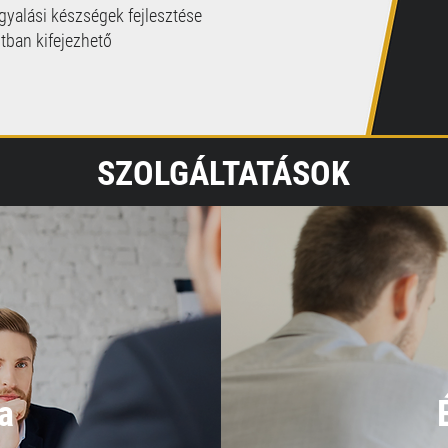
yalási készségek fejlesztése
itban kifejezhető
SZOLGÁLTATÁSOK
a