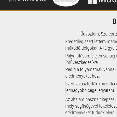
B
Üdvözlöm, Szerepi Zs
Eredetileg azért lettem mérn
működő dolgokat.
A tárgyal
Pályafutásom elején sokáig ú
“művészkedés”-re.
Pedig a folyamatnak vannak 
eredményeket hoz.
Ezért választották konzultác
legnagyobb cégei egyaránt.
Az általam használt képzési 
mely
segítségével tökéletes
eredményeket tudunk elérni.