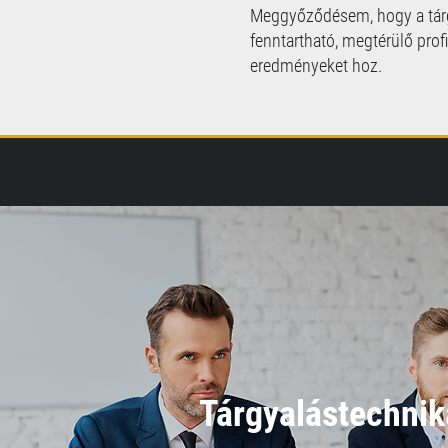
Meggyőződésem, hogy a tárg
fenntartható, megtérülő prof
eredményeket hoz.
Tárgyalástechnik