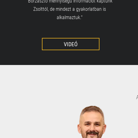
"Borzasztó mennyiségű információt kaptunk
Zsolttól, de mindezt a gyakorlatban is
alkalmaztuk."
VIDEÓ