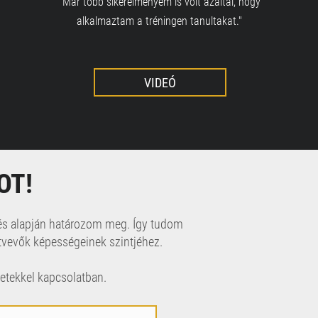
"Már több sikerélményem is volt azáltal, hogy
alkalmaztam a tréningen tanultakat."
VIDEÓ
OT!
rés alapján határozom meg. Így tudom
ztvevők képességeinek szintjéhez.
etekkel kapcsolatban.