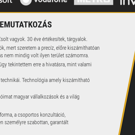
EMUTATKOZÁS
olt vagyok. 30 éve értékesítek, tárgyalok.
ök, mert szeretem a precíz, előre kiszámíthatóan
ás nem mindig volt ilyen terület számomra.
gy tekintettem erre a hivatásra, mint valami
technikái. Technológia amely kiszámítható
ióimat magyar vállalkozások és a világ
forma, a csoportos konzultáció,
en személyre szabottan, garantált