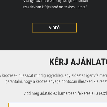
"A tárgyalásaink eredményessége konkrétan
százalékban kifejezhető mértékben ugrott."
VIDEÓ
KÉRJ AJÁNLAT
A képzések díjazását mindig egyedileg, egy előzetes igényfelmé
garantálni, hogy a képzés anyaga pontosan illeszkedik a rés
Add meg adataid és hamarosan felkereslek a részl