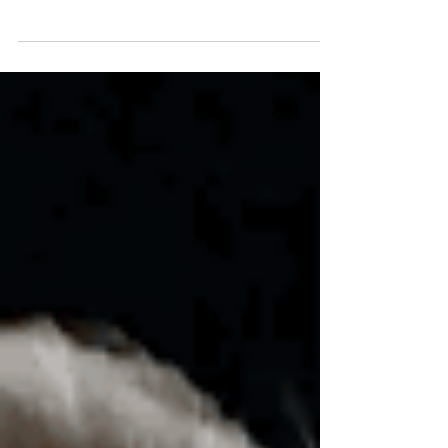
arról a jelenségről, hogy az embereket valaki úgy
szeretné “meggyőzni”, hogy: Le akarja...