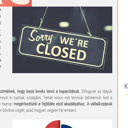
 
 
 
 
 
 
 
 
 
 
K
szmélnek, hogy kezd kevés lenni a kapacitásuk.
 Elfogyott az idejük 
yit ki tudnak szolgálni. Tehát nincs mit tenniük bővíteniük kell a 
y hamar 
megérkeztünk a fejlődés első akadályához. A vállalkozások 
n bővítse cégét, azaz hogyan vegyen fel embert.