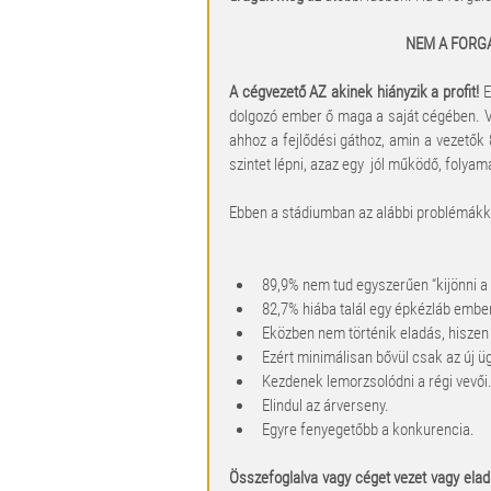
NEM A FORG
A cégvezető AZ akinek hiányzik a profit! 
E
dolgozó ember ő maga a saját cégében. Va
ahhoz a fejlődési gáthoz, amin a vezetők 
szintet lépni, azaz egy  jól működő, folyam
Ebben a stádiumban az alábbi problémákka
89,9% nem tud egyszerűen “kijönni a
82,7% hiába talál egy épkézláb ember
Eközben nem történik eladás, hiszen 
Ezért minimálisan bővül csak az új üg
Kezdenek lemorzsolódni a régi vevői.
Elindul az árverseny.  
Egyre fenyegetőbb a konkurencia. 
Összefoglalva vagy céget vezet vagy elad 