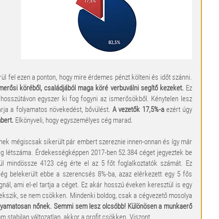
l fel ezen a ponton, hogy mire érdemes pénzt költeni és időt szánni. 
smerősi köréből, családjából maga köré verbuválni segítő kezeket.
 Ez 
hosszútávon egyszer ki fog fogyni az ismerősökből. Kénytelen lesz 
arja a folyamatos növekedést, bővülést. 
A vezetők 17,5%-a
 ezért úgy 
bert. 
Elkönyveli, hogy egyszemélyes cég marad.
őnek mégiscsak sikerült pár embert szereznie innen-onnan és így már 
ég létszáma. Érdekességképpen 2017-ben 52.384 céget jegyeztek be 
 mindössze 4123 cég érte el az 5 főt foglalkoztatók számát. Ez 
ég belekerült ebbe a szerencsés 8%-ba, azaz elérkezett egy 5 fős 
ál, ami el-el tartja a céget. Ez akár hosszú éveken keresztül is egy 
vekszik, se nem csökken. Mindenki boldog, csak a cégvezető mosolya 
olyamatosan nőnek. Semmi sem lesz olcsóbb! Különösen a munkaerő 
m stabilan változatlan, akkor a profit csökken. Viszont