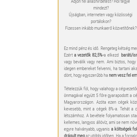
Adjon fel álláshirdetést? Hol tegye 
mindezt?
Újságban, interneten vagy közösségi 
portálokon?
Fizessen inkább munkaerő közvetítőnek?
Ez mind pénz és idő. Rengeteg kétség merü
Ezért 
a vezetők 82,5%-
a elkezd  
baráti/i
vagy beválik vagy nem. Ami biztos, hogy 
idegen embereket felvenni, ha tartani ak
dönt, hogy egyszerűbb ha 
nem vesz fel em
Tételezzük föl, hogy valahogy a cégvezet
önmagával együtt 5 főre gyarapodott a c
Magyarországon. Azóta ezen cégek közül
kevesebb, mint a cégek 8%-a. Tehát a c
létszámhoz. A bevétele folyamatosan stagn
kellemes, langyos állóvíz, ami se nem nö
egyre halványabb, ugyanis 
a költségek f
drágult meg 
az utóbbi időben. Ha a forgalo