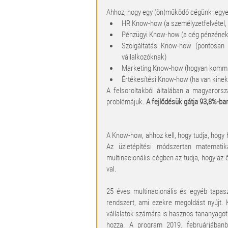
Ahhoz, hogy egy (ön)működő cégünk legyen
HR Know-how (a személyzetfelvétel,
Pénzügyi Know-how (a cég pénzének
Szolgáltatás Know-how (pontosan 
vállalkozóknak)  
Marketing Know-how (hogyan kommuni
Értékesítési Know-how (ha van kinek
A felsoroltakból általában a magyarors
problémájuk. 
A fejlődésük gátja 93,8%-ban
A Know-how, ahhoz kell, hogy tudja, hogy 
Az üzletépítési módszertan matematika
multinacionális cégben az tudja, hogy az
val.
25 éves multinacionális és egyéb tapas
rendszert, ami ezekre megoldást nyújt.
vállalatok számára is hasznos tananyagot 
hozza. A program 2019. februárjábanb