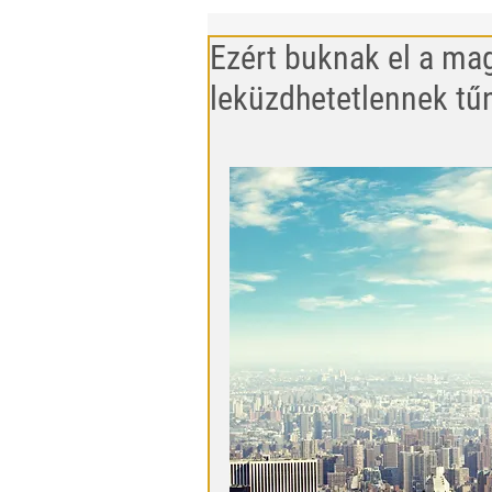
Ezért buknak el a mag
leküzdhetetlennek tű