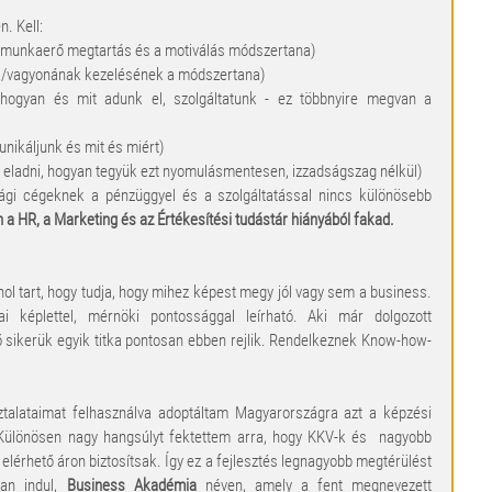
. Kell: 
 munkaerő megtartás és a motiválás módszertana)  
/vagyonának kezelésének a módszertana)  
hogyan és mit adunk el, szolgáltatunk - ez többnyire megvan a 
káljunk és mit és miért)  
 eladni, hogyan tegyük ezt nyomulásmentesen, izzadságszag nélkül) 
zági cégeknek a pénzüggyel és a szolgáltatással nincs különösebb 
 a HR, a Marketing és az Értékesítési tudástár hiányából fakad.
hol tart, hogy tudja, hogy mihez képest megy jól vagy sem a business. 
i képlettel, mérnöki pontossággal leírható. Aki már dolgozott 
 ő sikerük egyik titka pontosan ebben rejlik. Rendelkeznek Know-how-
ztalataimat felhasználva adoptáltam Magyarországra azt a képzési 
 Különösen nagy hangsúlyt fektettem arra, hogy KKV-k és  nagyobb 
elérhető áron biztosítsak. Így ez a fejlesztés legnagyobb megtérülést 
an indul, 
Business Akadémia
 néven, amely a fent megnevezett 