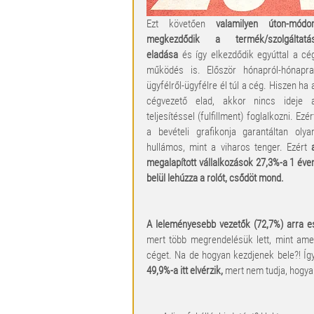
Ezt követően 
valamilyen úton-módon
megkezdődik a termék/szolgáltatás
eladása
 és így elkezdődik egyúttal a cég
működés is. Először hónapról-hónapra,
ügyfélről-ügyfélre él túl a cég. Hiszen ha a
cégvezető elad, akkor nincs ideje a
teljesítéssel (fulfillment) foglalkozni. Ezért
a bevételi grafikonja garantáltan olyan
hullámos, mint a viharos tenger. Ezért 
a
megalapított vállalkozások 27,3%-a 1 éven
belül lehúzza a rolót, csődöt mond.
A leleményesebb vezetők (72,7%) arra e
mert több megrendelésük lett, mint amenn
céget. Na de hogyan kezdjenek bele?! Íg
49,9%-a itt elvérzik,
 mert nem tudja, hogya