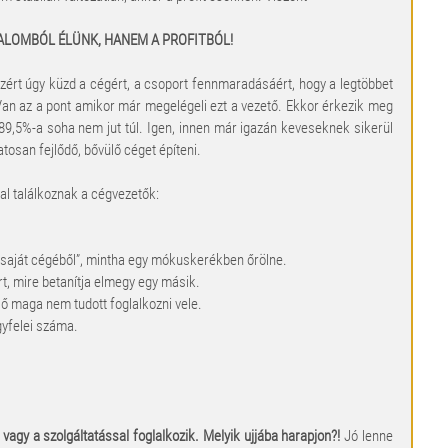
ALOMBÓL ÉLÜNK, HANEM A PROFITBÓL!
zért úgy küzd a cégért, a csoport fennmaradásáért, hogy a legtöbbet 
n az a pont amikor már megelégeli ezt a vezető. Ekkor érkezik meg 
89,5%-a soha nem jut túl. Igen, innen már igazán keveseknek sikerül 
atosan fejlődő, bővülő céget építeni.
l találkoznak a cégvezetők:
 saját cégéből”, mintha egy mókuskerékben őrölne.  
t, mire betanítja elmegy egy másik.  
ő maga nem tudott foglalkozni vele.  
yfelei száma.  
  
vagy a szolgáltatással foglalkozik. Melyik ujjába harapjon?!
 Jó lenne 