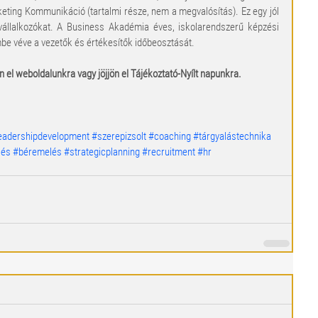
rketing Kommunikáció (tartalmi része, nem a megvalósítás). Ez egy jól 
llalkozókat. A Business Akadémia éves, iskolarendszerű képzési 
embe véve a vezetők és értékesítők időbeosztását.
 el weboldalunkra vagy jöjjön el Tájékoztató-Nyílt napunkra.
eadershipdevelopment
#szerepizsolt
#coaching
#tárgyalástechnika
lés
#béremelés
#strategicplanning
#recruitment
#hr