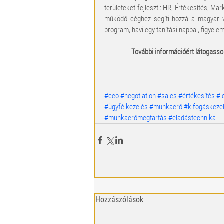
területeket fejleszti: HR, Értékesítés, Ma
működő céghez segíti hozzá a magyar vá
program, havi egy tanítási nappal, figyel
További információért látogasson
#ceo
#negotiation
#sales
#értékesítés
#l
#ügyfélkezelés
#munkaerő
#kifogáskeze
#munkaerőmegtartás
#eladástechnika
Hozzászólások