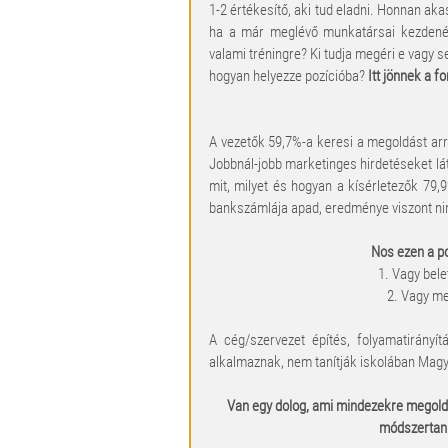
1-2 értékesítő, aki tud eladni. Honnan akas
ha a már meglévő munkatársai kezdenéne
valami tréningre? Ki tudja megéri e vagy s
hogyan helyezze pozícióba? 
Itt jönnek a 
A vezetők 59,7%-a keresi a megoldást arra
Jobbnál-jobb marketinges hirdetéseket lá
mit, milyet és hogyan a kísérletezők 79,9
bankszámlája apad, eredménye viszont ni
Nos ezen a po
1. Vagy bele
2. Vagy me
A cég/szervezet építés, folyamatirányít
alkalmaznak, nem tanítják iskolában Mag
Van egy dolog, ami mindezekre megoldás
módszertan