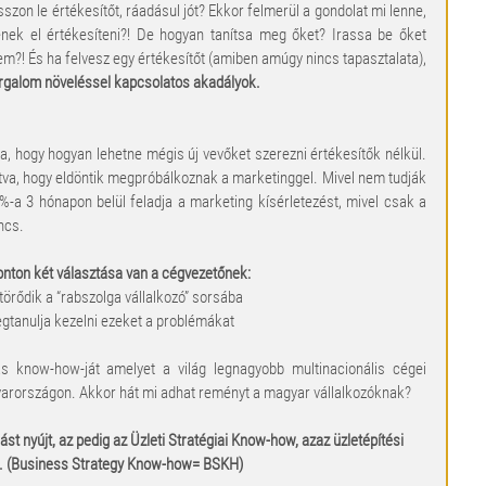
szon le értékesítőt, ráadásul jót? Ekkor felmerül a gondolat mi lenne, 
k el értékesíteni?! De hogyan tanítsa meg őket? Irassa be őket 
em?! És ha felvesz egy értékesítőt (amiben amúgy nincs tapasztalata), 
forgalom növeléssel kapcsolatos akadályok.
, hogy hogyan lehetne mégis új vevőket szerezni értékesítők nélkül. 
tva, hogy eldöntik megpróbálkoznak a marketinggel. Mivel nem tudják 
%-a 3 hónapon belül feladja a marketing kísérletezést, mivel csak a 
ncs.
nton két választása van a cégvezetőnek:
törődik a “rabszolga vállalkozó” sorsába
gtanulja kezelni ezeket a problémákat
ás know-how-ját amelyet a világ legnagyobb multinacionális cégei 
yarországon. Akkor hát mi adhat reményt a magyar vállalkozóknak?
t nyújt, az pedig az Üzleti Stratégiai Know-how, azaz üzletépítési 
. (Business Strategy Know-how= BSKH)