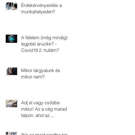
Érdekérvényesítés a
munkahelyeden?
A félelem (még mindig) a
legjobb árucikk? -
Covid19 2. hullám?
Mikor tárgyalunk és
mikor nem?
Adj el vagy csődbe
mész! Az a cég marad
talpon, ahol az
értékesítők tudnak
eladni!
"Na ez majd rendbe teszi