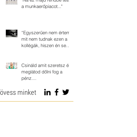
a munkaerőpiacot..."
“Egyszerűen nem értem
mit nem tudnak ezen a
kollégák, hiszen én sem
csinálok semmi extrát...”
Csináld amit szeretsz és
meglátod dőlni fog a
pénz....
övess minket