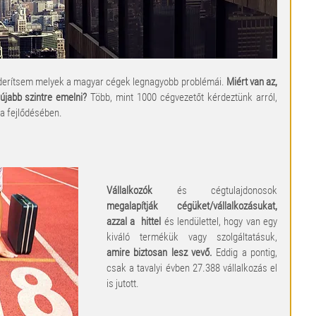
iderítsem melyek a magyar cégek legnagyobb problémái. 
Miért van az, 
újabb szintre emelni?
 Több, mint 1000 cégvezetőt kérdeztünk arról, 
a fejlődésében.
Vállalkozók 
és cégtulajdonosok 
megalapítják cégüket/vállalkozásukat, 
azzal a  hittel
 és lendülettel, hogy van egy 
kiváló termékük vagy szolgáltatásuk, 
amire biztosan lesz vevő. 
Eddig a pontig, 
csak a tavalyi évben 27.388 vállalkozás el 
is jutott.