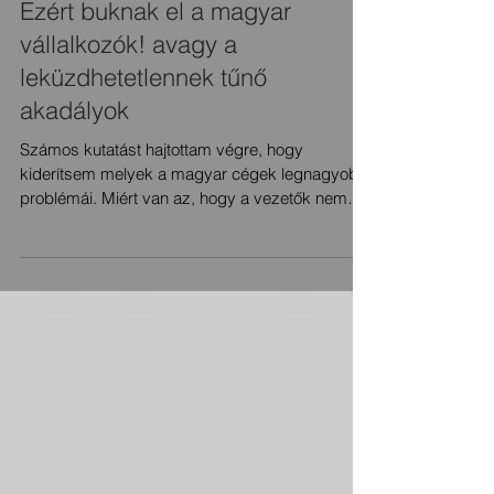
Ezért buknak el a magyar
vállalkozók! avagy a
leküzdhetetlennek tűnő
akadályok
Számos kutatást hajtottam végre, hogy
kiderítsem melyek a magyar cégek legnagyobb
problémái. Miért van az, hogy a vezetők nem
tudják...