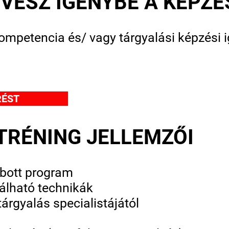
 VESZ IGÉNYBE A KÉPZÉ
kompetencia és/ vagy tárgyalási képzési 
RÉST
TRÉNING JELLEMZŐI
abott program
álható technikák
árgyalás specialistájától