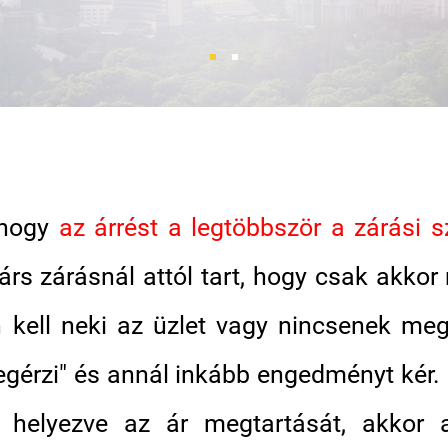
, hogy
az árrést a legtöbbször a zárási s
s zárásnál attól tart, hogy csak akkor
 kell neki az üzlet vagy nincsenek meg
megérzi" és annál inkább engedményt kér.
be helyezve az ár megtartását, akkor