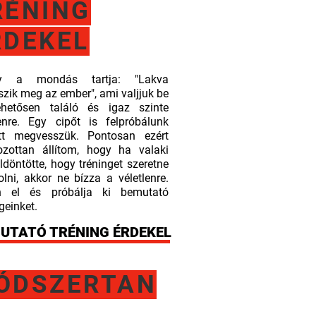
RÉNING
RDEKEL
y a mondás tartja: "Lakva
szik meg az ember", ami valjjuk be
hetősen találó és igaz szinte
nre. Egy cipőt is felpróbálunk
tt megvesszük. Pontosan ezért
ozottan állítom, hogy ha valaki
ldöntötte, hogy tréninget szeretne
olni, akkor ne bízza a véletlenre.
ön el és próbálja ki bemutató
geinket.
UTATÓ TRÉNING ÉRDEKEL
ÓDSZERTAN