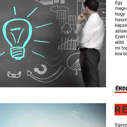
Egy 
megvá
hogy 
hasz
képzé
ablak
Ezért
előtt
mi fo
kire b
ÉRD
R
Egysz