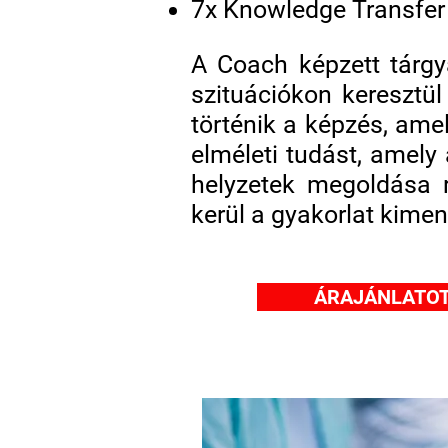
7x Knowledge Transfer 
A Coach képzett tárgya
szituációkon keresztü
történik a képzés, ame
elméleti tudást, amely 
helyzetek megoldása r
kerül a gyakorlat kimen
ÁRAJÁNLATOT