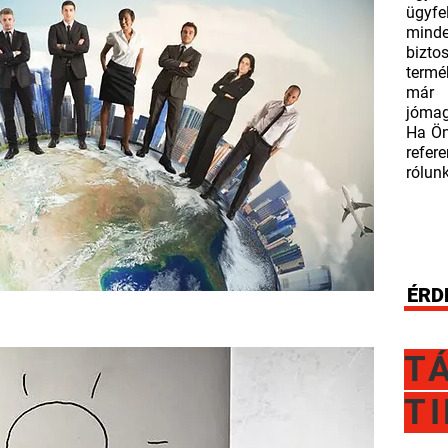
ügyfe
mind
bizt
termé
már 
jómag
Ha Ön
refer
rólunk
ÉRD
T
T