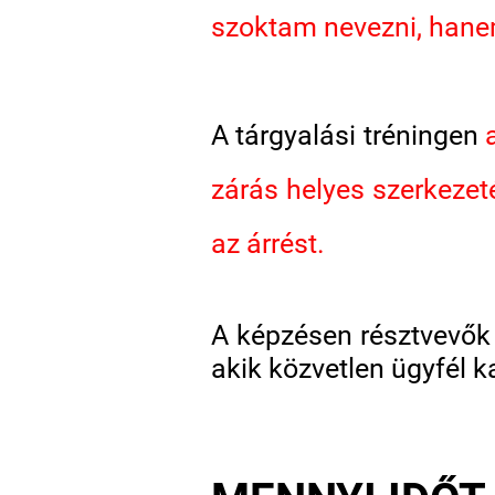
szoktam nevezni, han
A tárgyalási tréningen
zárás helyes szerkezet
az árrést.
A képzésen résztvevők 
akik közvetlen ügyfél 