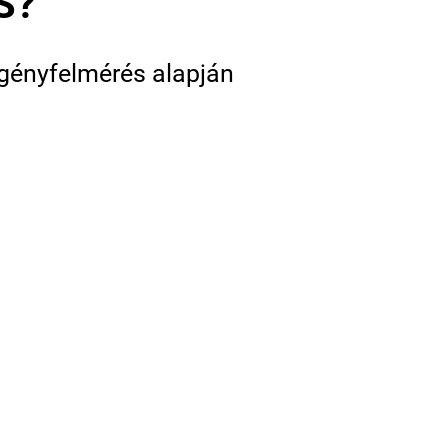
S?
igényfelmérés alapján