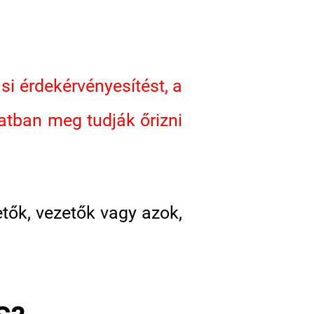
ási érdekérvényesítést, a
matban meg tudják őrizni
tők, vezetők vagy azok,