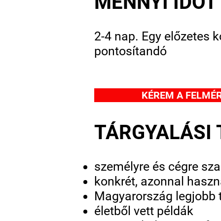
MENNYI IDŐT
2-4 nap. Egy előzetes 
pontosítandó
KÉREM A FELMÉ
TÁRGYALÁSI 
személyre és cégre sz
konkrét, azonnal haszn
Magyarország legjobb t
életből vett példák