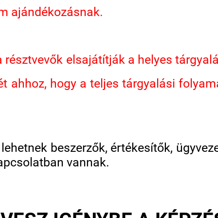
em ajándékozásnak.
a résztvevők elsajátítják a helyes tárgyal
ét ahhoz, hogy a teljes tárgyalási folya
lehetnek beszerzők, értékesítők, ügyveze
kapcsolatban vannak.