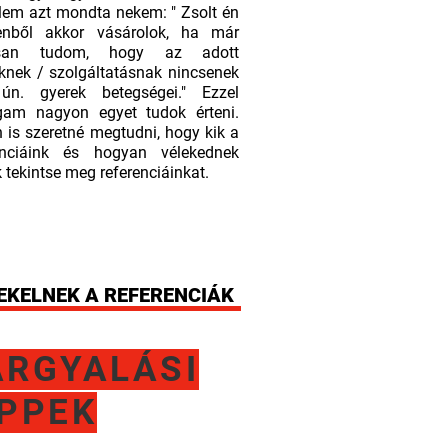
lem azt mondta nekem: " Zsolt én
enből akkor vásárolok, ha már
osan tudom, hogy az adott
knek / szolgáltatásnak nincsenek
ún. gyerek betegségei." Ezzel
am nagyon egyet tudok érteni.
 is szeretné megtudni, hogy kik a
enciáink és hogyan vélekednek
 tekintse meg referenciáinkat.
EKELNEK A REFERENCIÁK
ÁRGYALÁSI
IPPEK