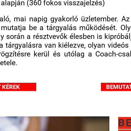
alapján (360 fokos visszajelzés)
ló, mai napig gyakorló üzletember. Az 
l mutatja be a tárgyalás működését. Ol
ly során a résztvevők élesben is kipróbá
a tárgyalásra van kiélezve, olyan videós
ögzítésre kerül és utólag a Coach-csal
etele.
 KÉREK
BEMUTAT
B