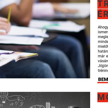
T
É
Ahog
ismer
megle
minde
mielő
határ
már e
vásár
Jöjj
trénin
BEM
M