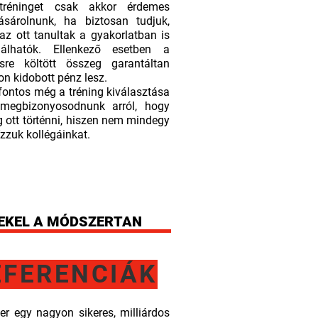
tréninget csak akkor érdemes
sárolnunk, ha biztosan tudjuk,
az ott tanultak a gyakorlatban is
nálhatók. Ellenkező esetben a
sre költött összeg garantáltan
on kidobott pénz lesz.
 fontos még a tréning kiválasztása
 megbizonyosodnunk arról, hogy
g ott történni, hiszen nem mindegy
ízzuk kollégáinkat.
EKEL A MÓDSZERTAN
EFERENCIÁK
er egy nagyon sikeres, milliárdos