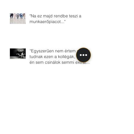
"Na ez majd rendbe teszi a
munkaerőpiacot..."
“Egyszerűen nem értem mit nem
tudnak ezen a kollégák, hiszen
én sem csinálok semmi extrát...”
Csináld amit szeretsz és
meglátod dőlni fog a pénz....
Kövess minket