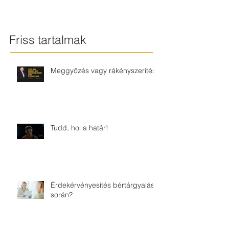
Friss tartalmak
Meggyőzés vagy rákényszerítés?
Tudd, hol a határ!
Érdekérvényesítés bértárgyalás
során?