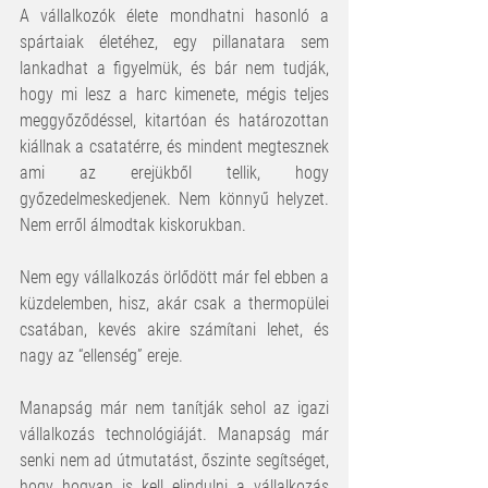
A vállalkozók élete mondhatni hasonló a 
spártaiak életéhez, egy pillanatara sem 
lankadhat a figyelmük, és bár nem tudják, 
hogy mi lesz a harc kimenete, mégis teljes 
meggyőződéssel, kitartóan és határozottan 
kiállnak a csatatérre, és mindent megtesznek 
ami az erejükből tellik, hogy 
győzedelmeskedjenek. Nem könnyű helyzet. 
Nem erről álmodtak kiskorukban.
Nem egy vállalkozás örlődött már fel ebben a 
küzdelemben, hisz, akár csak a thermopülei 
csatában, kevés akire számítani lehet, és 
nagy az “ellenség” ereje.
Manapság már nem tanítják sehol az igazi 
vállalkozás technológiáját. Manapság már 
senki nem ad útmutatást, őszinte segítséget, 
hogy hogyan is kell elindulni a vállalkozás 