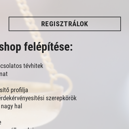
REGISZTRÁLOK
shop felépítése:
csolatos tévhitek
mat
ítő profilja
érdekérvényesítési szerepkörök
. nagy hal
e