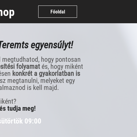
hop
Főoldal
Teremts egyensúlyt!
l megtudhatod, hogy pontosan
sítési folyamat
és, hogy miként
zésen
konkrét a gyakorlatban is
sz megtanulni, melyeket egy
kalmaznod is kell majd.
iként?
 és tudja meg!
sütörtök 09:00