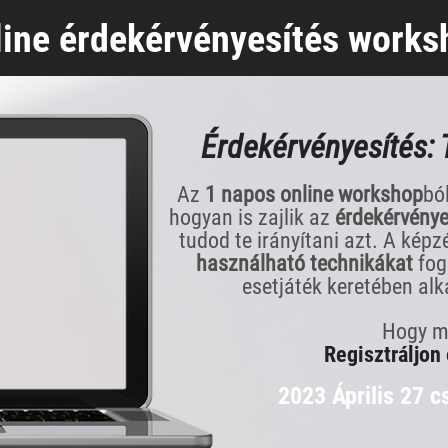
line érdekérvényesítés works
Érdekérvényesítés: 
Az
1 napos online workshop
bó
hogyan is zajlik az
érdekérvénye
tudod te irányítani azt. A kép
használható technikákat
fog
esetjáték keretében al
Hogy m
Regisztráljon
2023 Április 27 c