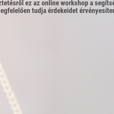
ztetésről ez az online workshop a segíts
egfelelően tudja érdekeidet érvényesíten