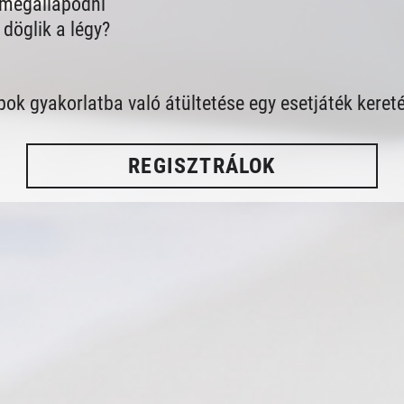
 megállapodni
 döglik a légy?
pok gyakorlatba való átültetése egy esetjáték keret
REGISZTRÁLOK