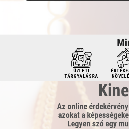
Mi
ÜZLETI
ÉRTÉKE
TÁRGYALÁSRA
NÖVEL
Kine
Az online érdekérvénye
azokat a képességeket
Legyen szó egy mun