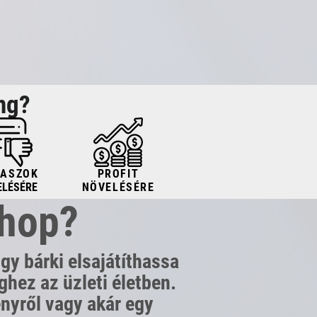
ng?
NASZOK
PROFIT
ELÉSÉRE
NÖVELÉSÉRE
shop?
gy bárki elsajátíthassa
hez az üzleti életben.
ényről vagy akár egy