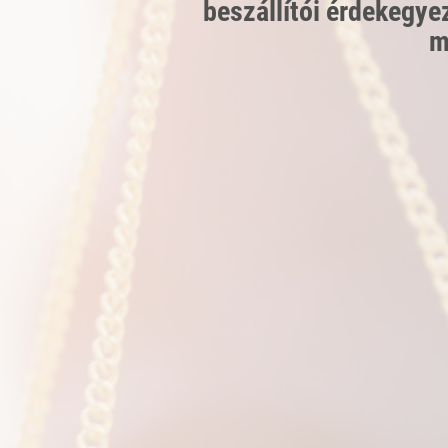
beszállítói érdekegye
m