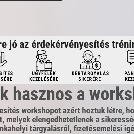
re jó az érdekérvényesítés tréni
SÍTÉS
ÜGYFELEK
BÉRTÁRGYALÁS
PA
ÉSÉRE
KEZELÉSÉRE
SIKERÉRE
KEZ
k hasznos a work
sítés workshopot azért hoztuk létre, ho
, melyek elengedhetetlenek a sikeresség
kahelyi tárgyalásról, fizetésemelési ig