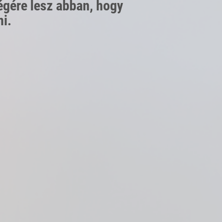
égére lesz abban, hogy
i.