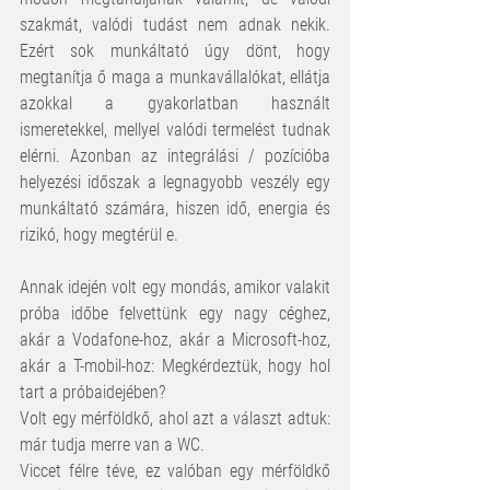
szakmát, valódi tudást nem adnak nekik. 
Ezért sok munkáltató úgy dönt, hogy 
megtanítja ő maga a munkavállalókat, ellátja 
azokkal a gyakorlatban használt 
ismeretekkel, mellyel valódi termelést tudnak 
elérni. Azonban az integrálási / pozícióba 
helyezési időszak a legnagyobb veszély egy 
munkáltató számára, hiszen idő, energia és 
rizikó, hogy megtérül e.
Annak idején volt egy mondás, amikor valakit 
próba időbe felvettünk egy nagy céghez, 
akár a Vodafone-hoz, akár a Microsoft-hoz, 
akár a T-mobil-hoz: Megkérdeztük, hogy hol 
tart a próbaidejében?
Volt egy mérföldkő, ahol azt a választ adtuk: 
már tudja merre van a WC.
Viccet félre téve, ez valóban egy mérföldkő 