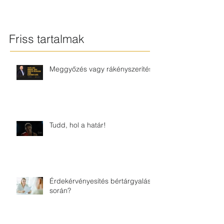
Friss tartalmak
Meggyőzés vagy rákényszerítés?
Tudd, hol a határ!
Érdekérvényesítés bértárgyalás
során?