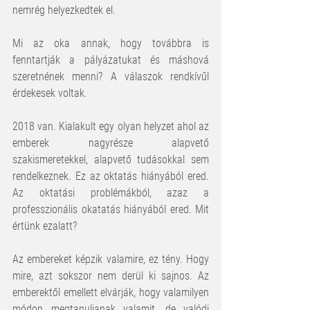
nemrég helyezkedtek el. 
Mi az oka annak, hogy továbbra is 
fenntartják a pályázatukat és máshová 
szeretnének menni? A válaszok rendkívűl 
érdekesek voltak.
2018 van. Kialakult egy olyan helyzet ahol az 
emberek nagyrésze alapvető 
szakismeretekkel, alapvető tudásokkal sem 
rendelkeznek. Ez az oktatás hiányából ered. 
Az oktatási problémákból, azaz a 
professzionális okatatás hiányából ered. Mit 
értünk ezalatt?
Az embereket képzik valamire, ez tény. Hogy 
mire, azt sokszor nem derül ki sajnos. Az 
emberektől emellett elvárják, hogy valamilyen 
módon megtanuljanak valamit, de valódi 