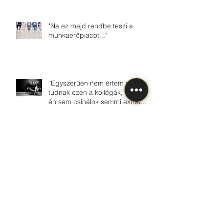
"Na ez majd rendbe teszi a
munkaerőpiacot..."
“Egyszerűen nem értem mit nem
tudnak ezen a kollégák, hiszen
én sem csinálok semmi extrát...”
Csináld amit szeretsz és
meglátod dőlni fog a pénz....
Kövess minket