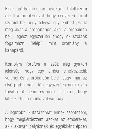
Ezzel párhuzamosan gyakran találkozom 
azzal a problémával, hogy cégvezető arról 
számol be, hogy felvesz egy embert és az 
még akár a próbanapon, akár a próbaidőn 
belül, egész egyszerűen ahogy ők szoktak 
fogalmazni “lelép”, mint örömlány a 
kanapéról.
Komolyra fordítva a szót, elég gyakori 
jelenség, hogy egy ember elhelyezkedik 
valahol és a próbaidőn belül, vagy már az 
első próba nap után egyszerűen nem kíván 
tovább ott lenni és nem is biztos, hogy 
kifejezetten a munkával van baja.
A legutóbbi kutatásomat ennek szenteltem, 
hogy megkérdezzem azokat az embereket, 
akik aktívan pályáznak és egyébként éppen 