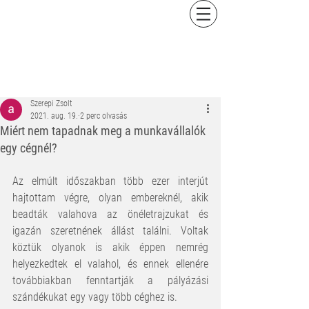
Szerepi Zsolt
2021. aug. 19.
2 perc olvasás
Miért nem tapadnak meg a munkavállalók
egy cégnél?
Az elmúlt időszakban több ezer interjút 
hajtottam végre, olyan embereknél, akik 
beadták valahova az önéletrajzukat és 
igazán szeretnének állást találni. Voltak 
köztük olyanok is akik éppen nemrég 
helyezkedtek el valahol, és ennek ellenére 
továbbiakban fenntartják a pályázási 
szándékukat egy vagy több céghez is.