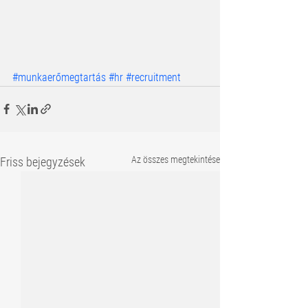
#munkaerőmegtartás
#hr
#recruitment
Az összes megtekintése
Friss bejegyzések