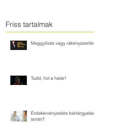
Friss tartalmak
Meggyőzés vagy rákényszerítés?
Tudd, hol a határ!
Érdekérvényesítés bértárgyalás
során?