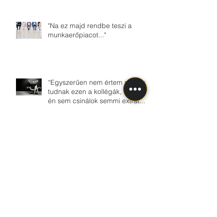
"Na ez majd rendbe teszi a
munkaerőpiacot..."
“Egyszerűen nem értem mit nem
tudnak ezen a kollégák, hiszen
én sem csinálok semmi extrát...”
Csináld amit szeretsz és
meglátod dőlni fog a pénz....
Kövess minket