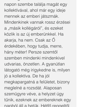
napon szembe találja magát egy 
kollektívával, ahol már egy ideje 
mennek az emberi játszmák. 
Mindenkinek vannak rossz érzései 
a „másik kollégáról”, és ezeket 
közlik is az új emberünkkel. Ha 
akarja, ha nem. Csak az Ő 
érdekében, hogy tudja, merre, 
hány méter! Persze szemtől 
szemben mindenki mindenkivel 
udvarias, önzetlen. A gyanútlan 
látogató még irigykedne is, milyen 
jó a kollektíva. De ha jól 
megkapargatná a felületet, bizony 
meglelné a rozsdát. Alaposan 
szemügyre véve, a helyzet úgy 
tűnik, ezeknek az embereknek egy 
napból áll a hetük. Hétfő reggeltől 