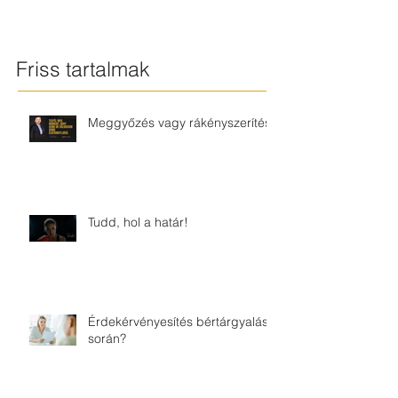
Friss tartalmak
Meggyőzés vagy rákényszerítés?
Tudd, hol a határ!
Érdekérvényesítés bértárgyalás
során?