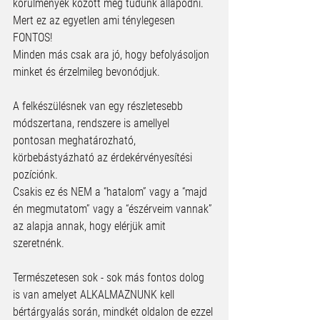
körülmények között meg tudunk állapodni. 
Mert ez az egyetlen ami ténylegesen 
FONTOS!
Minden más csak ara jó, hogy befolyásoljon 
minket és érzelmileg bevonódjuk.
A felkészülésnek van egy részletesebb 
módszertana, rendszere is amellyel 
pontosan meghatározható, 
körbebástyázható az érdekérvényesítési 
pozíciónk. 
Csakis ez és NEM a “hatalom” vagy a “majd 
én megmutatom” vagy a “észérveim vannak” 
az alapja annak, hogy elérjük amit 
szeretnénk.
Természetesen sok - sok más fontos dolog 
is van amelyet ALKALMAZNUNK kell 
bértárgyalás során, mindkét oldalon de ezzel 