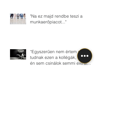
"Na ez majd rendbe teszi a
munkaerőpiacot..."
“Egyszerűen nem értem mit nem
tudnak ezen a kollégák, hiszen
én sem csinálok semmi extrát...”
Csináld amit szeretsz és
meglátod dőlni fog a pénz....
Kövess minket