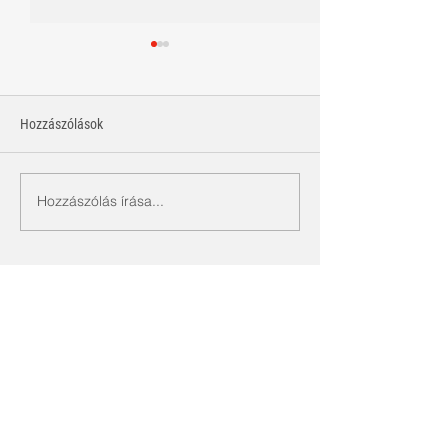
Hozzászólások
Tudd, hol a határ!
Hozzászólás írása...
Érdekérvényesítés 
munkahelyeden?