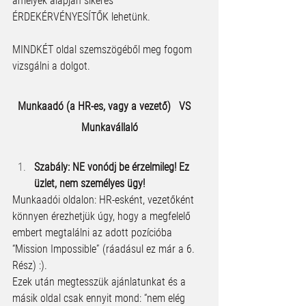
amelyek alapján sikeres 
ÉRDEKÉRVÉNYESÍTŐK lehetünk.
MINDKÉT oldal szemszögéből meg fogom 
vizsgálni a dolgot.
Munkaadó (a HR-es, vagy a vezető)   VS    
Munkavállaló
Szabály: NE vonódj be érzelmileg! Ez 
üzlet, nem személyes ügy!
Munkaadói oldalon: HR-esként, vezetőként 
könnyen érezhetjük úgy, hogy a megfelelő 
embert megtalálni az adott pozícióba 
“Mission Impossible” (ráadásul ez már a 6. 
Rész) :). 
Ezek után megtesszük ajánlatunkat és a 
másik oldal csak ennyit mond: “nem elég 