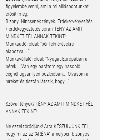
figyelembe venni, ami a mi állláspontunkat 
erősíti meg. 
Bizony. Nincsenek tények. Érdekérvényesítés 
/ érdekegyeztetés során TÉNY AZ AMIT 
MINDKÉT FÉL ANNAK TEKINT! 
Munkaadói oldal: “bér felmérésekre 
alapozva....”. 
Munkavállalói oldal: “Nyugat-Európában a 
bérek... Van egy barátom egy hasonlö 
cégnél ugyanilyen pozícióban... Olvasom a 
híreket és tisztán látszik, hogy...”
Szóval tények? TÉNY AZ AMIT MINDKÉT FÉL 
ANNAK TEKINT!
Ne ezzel törődjünk! Arra KÉSZÜLJÜNK FEL, 
hogy mi az az “ARÉNA” amelyben bizonyos 