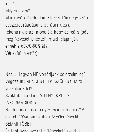
jó....”. 
Milyen érzés?
Munkavállalói oldalon: Elképzeltünk egy szép 
összeget ráadásul a barátaink és a 
rokonaink is azt mondják, hogy ez reális (sőt 
még “keveset is kértél”) majd felajánlják 
ennek a 60-70-80% át?
Vérlázító! Nem? :) 
Nos... Hogyan NE vonódjunk be érzelmileg? 
Végezzünk RENDES FELKÉSZÜLÉS-t. Mire 
készüljünk fel? 
Szokták mondani: A TÉNYEKRE ÉS 
INFORMÁCIÓK-ra!
Na de mik azok a tények és információk? Az 
esetek 99%ában szubjektív vélemények! 
SEMMI TÖBB! 
És többnyire azokat a “tényeket” szoktuk 