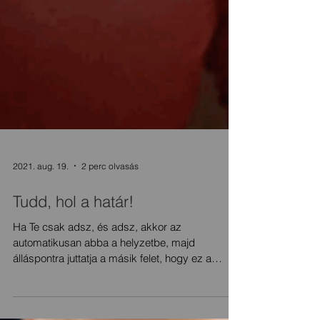
2021. aug. 19.
2 perc olvasás
Tudd, hol a határ!
Ha Te csak adsz, és adsz, akkor az
automatikusan abba a helyzetbe, majd
álláspontra juttatja a másik felet, hogy ez a
természetes.